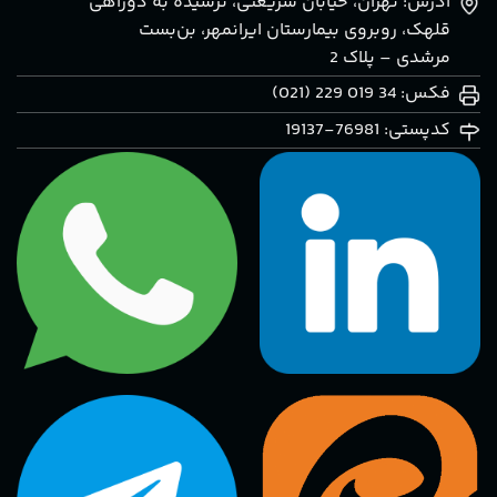
آدرس: تهران، خيابان شريعتی، نرسيده به دوراهی
قلهک، روبروی بيمارستان ايرانمهر، بن‌بست
مرشدی – پلاک 2
فکس: 34 019 229 (021)
کدپستی: 76981-19137