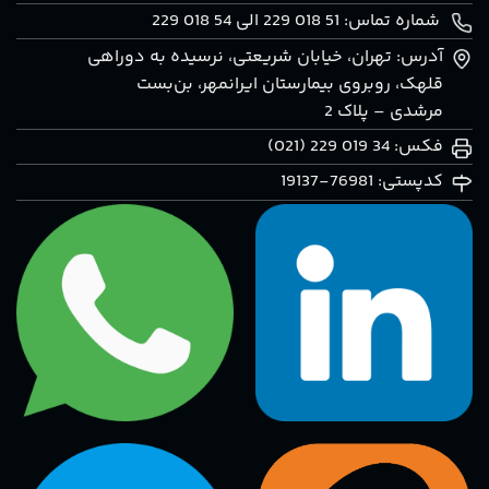
شماره تماس: 51 018 229 الی 54 018 229
آدرس: تهران، خيابان شريعتی، نرسيده به دوراهی
قلهک، روبروی بيمارستان ايرانمهر، بن‌بست
مرشدی – پلاک 2
فکس: 34 019 229 (021)
کدپستی: 76981-19137