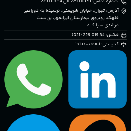
شماره تماس: 51 018 229 الی 54 018 229
آدرس: تهران، خيابان شريعتی، نرسيده به دوراهی
قلهک، روبروی بيمارستان ايرانمهر، بن‌بست
مرشدی – پلاک 2
فکس: 34 019 229 (021)
کدپستی: 76981-19137