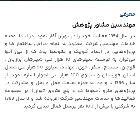
معرفی
مهندسین مشاور پژوهش
در سال 1354 فعالیت خـود را در تهران آغاز نمود. در ابتدا، عمده
خـدمات مهندسی شرکت، محدود به انجام طـراحی ساختمان‌ها و
پروژه‌هایی در ابعـاد کـوچک و متـوسط بود که از بین آنها
می‌توان به توسعه سیلوهـای 10 هزار تنی شهـرهای برازجان ـ
قوچان ـ سنندج ـ سقز ـ خوی ـ مهاباد، سیلوی 50 هزار تنی شمال
استان خوزستان و سیلوی 100 هزار تنی اهواز اشاره نمود. از
سال 1366 با ورود به حوزه صنعت حمل و نقل و مشارکت در
پروژه‌های مترو (خطوط دو و پنج متروی تهران)، بر مجموعه
فعالیت‌ها و خدمات مهندسی شرکت افزوده شد و تا سال 1383
به شرکتی با بیش از 100 نفر پرسنل فعال تبدیل گردید.