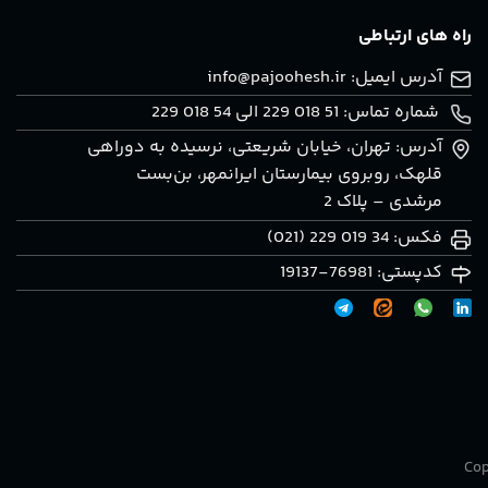
راه های ارتباطی
آدرس ایمیل:
info@pajoohesh.ir
شماره تماس: 51 018 229 الی 54 018 229
آدرس: تهران، خيابان شريعتی، نرسيده به دوراهی
قلهک، روبروی بيمارستان ايرانمهر، بن‌بست
مرشدی – پلاک 2
فکس: 34 019 229 (021)
کدپستی: 76981-19137
Cop