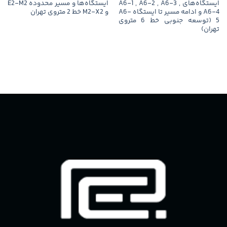
ایستگاه‌های A6-1 , A6-2 , A6-3 ,
ایستگاه‌ها و مسیر محدوده E2-M2
A6-4 و ادامه مسیر تا ایستگاه A6-
و M2-X2 خط 2 متروی تهران
5 (توسعه جنوبی خط 6 متروی
تهران)