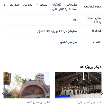
مقدماتی (امکان سنجی)
,
تدوین ضوابط و
حوزه فعالیت
استانداردهای ملی
سال انجام
1393
پروژه
کارفرما
سازمان برنامه و بودجه كشور
استان
سراسر کشور
دیگر پروژه ها
قطار درون شهری (مترو)
قطار درون شهری (مترو)