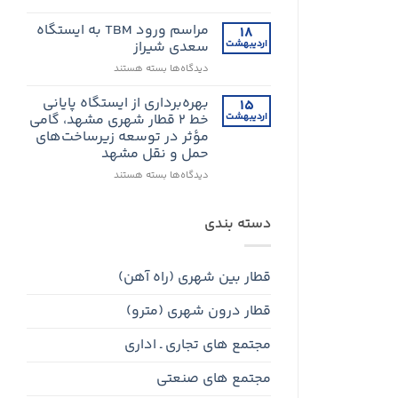
میدان
ابلاغ
شهدا
قرارداد
مراسم ورود TBM به ایستگاه
۱۸
می‌رسد
خط
اردیبهشت
سعدی شیراز
1
برای
دیدگاه‌ها
بسته هستند
قطار
مراسم
شهری
ورود
بهره‌برداری از ایستگاه پایانی
اهواز
۱۵
TBM
اردیبهشت
خط ۲ قطار شهری مشهد، گامی
به
مؤثر در توسعه زیرساخت‌های
ایستگاه
حمل و نقل مشهد
سعدی
شیراز
برای
دیدگاه‌ها
بسته هستند
بهره‌برداری
از
ایستگاه
دسته بندی
پایانی
خط
۲
قطار بین شهری (راه آهن)
قطار
شهری
قطار درون شهری (مترو)
مشهد،
گامی
مؤثر
مجتمع های تجاری ـ اداری
در
توسعه
مجتمع های صنعتی
زیرساخت‌های