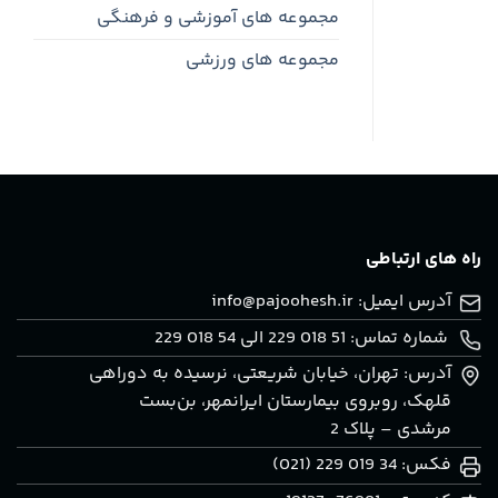
حمل
مجموعه های آموزشی و فرهنگی
و
نقل
مجموعه های ورزشی
مشهد
راه های ارتباطی
آدرس ایمیل:
info@pajoohesh.ir
شماره تماس: 51 018 229 الی 54 018 229
آدرس: تهران، خيابان شريعتی، نرسيده به دوراهی
قلهک، روبروی بيمارستان ايرانمهر، بن‌بست
مرشدی – پلاک 2
فکس: 34 019 229 (021)