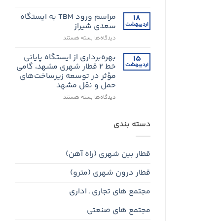
میدان
ابلاغ
شهدا
قرارداد
مراسم ورود TBM به ایستگاه
۱۸
می‌رسد
خط
اردیبهشت
سعدی شیراز
1
برای
دیدگاه‌ها
بسته هستند
قطار
مراسم
شهری
ورود
بهره‌برداری از ایستگاه پایانی
اهواز
۱۵
TBM
اردیبهشت
خط ۲ قطار شهری مشهد، گامی
به
مؤثر در توسعه زیرساخت‌های
ایستگاه
حمل و نقل مشهد
سعدی
شیراز
برای
دیدگاه‌ها
بسته هستند
بهره‌برداری
از
ایستگاه
دسته بندی
پایانی
خط
۲
قطار بین شهری (راه آهن)
قطار
شهری
قطار درون شهری (مترو)
مشهد،
گامی
مؤثر
مجتمع های تجاری ـ اداری
در
توسعه
مجتمع های صنعتی
زیرساخت‌های