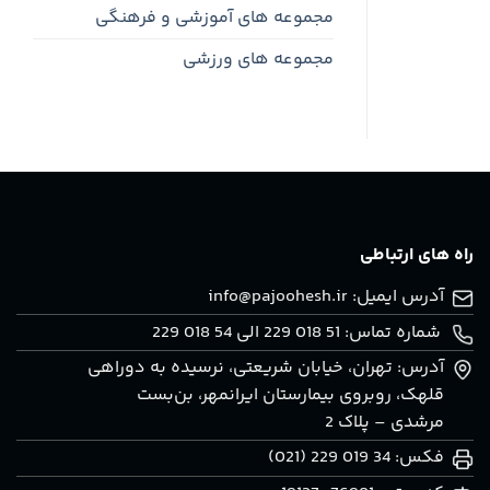
حمل
مجموعه های آموزشی و فرهنگی
و
نقل
مجموعه های ورزشی
مشهد
راه های ارتباطی
آدرس ایمیل:
info@pajoohesh.ir
شماره تماس: 51 018 229 الی 54 018 229
آدرس: تهران، خيابان شريعتی، نرسيده به دوراهی
قلهک، روبروی بيمارستان ايرانمهر، بن‌بست
مرشدی – پلاک 2
فکس: 34 019 229 (021)