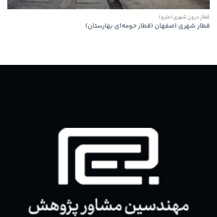
قطار درون شهری (مترو)
قطار شهری اصفهان (قطار حومه‌ای بهارستان)