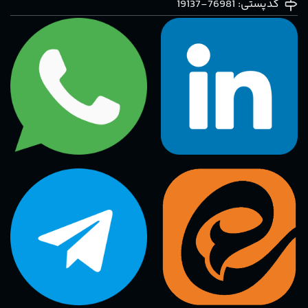
کدپستی: 76981-19137