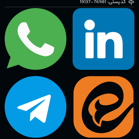
کدپستی: 76981-19137