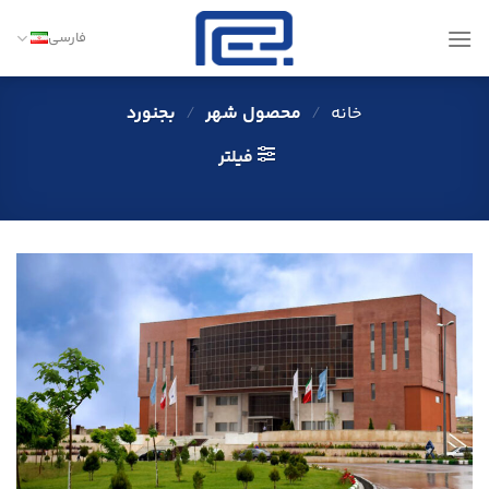
Ski
t
فارسی
conten
خانه
/
محصول شهر
/
بجنورد
فیلتر