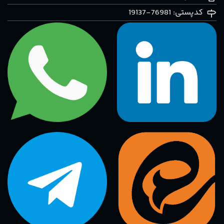
کدپستی: 76981-19137