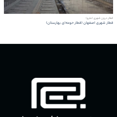
قطار درون شهری (مترو)
قطار شهری اصفهان (قطار حومه‌ای بهارستان)