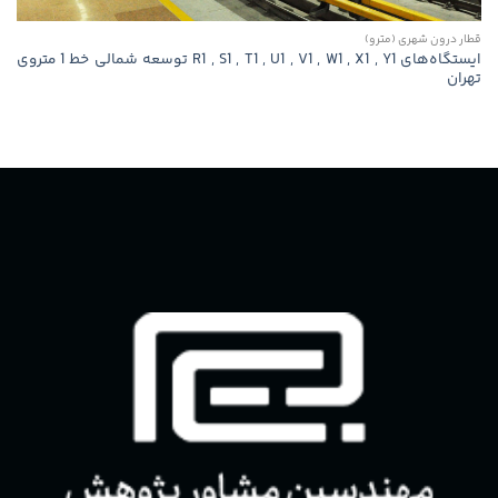
قطار درون شهری (مترو)
ایستگاه‌های R1 , S1 , T1 , U1 , V1 , W1 , X1 , Y1 توسعه شمالی خط 1 متروی
تهران