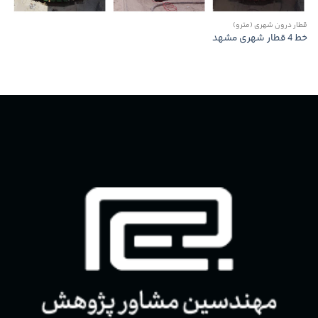
قطار درون شهری (مترو)
خط 4 قطار شهری مشهد