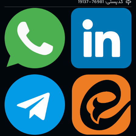
کدپستی: 76981-19137