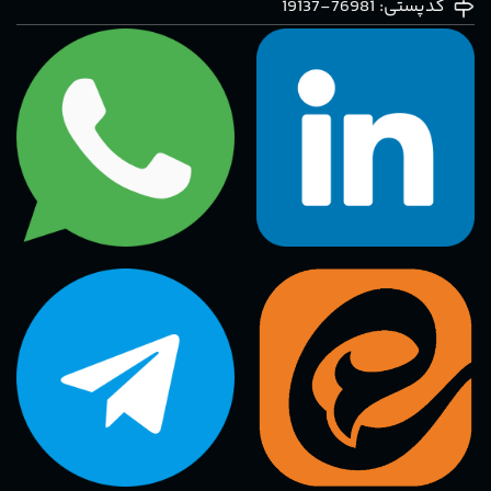
کدپستی: 76981-19137