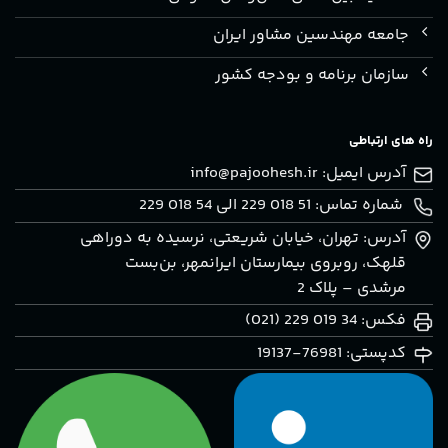
جامعه مهندسین مشاور ایران
سازمان برنامه و بودجه کشور
راه های ارتباطی
آدرس ایمیل:
info@pajoohesh.ir
شماره تماس: 51 018 229 الی 54 018 229
آدرس: تهران، خيابان شريعتی، نرسيده به دوراهی
قلهک، روبروی بيمارستان ايرانمهر، بن‌بست
مرشدی – پلاک 2
فکس: 34 019 229 (021)
کدپستی: 76981-19137