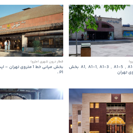
و)
قطار درون شهری (مترو)
ایستگاه‌های A1, A1-1, A1-3 , A1-5 , A1-6 بخش
، P1