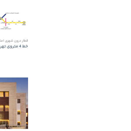
قطار درون شهری (متر
خط 4 متروی تهران – ایستگاه‌های I4 , Z4-1, Z4-2