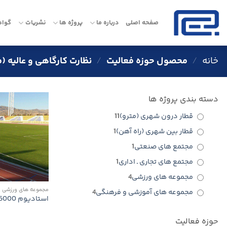
Ski
t
صفحه اصلی
درباره ما
پروژه ها
نشریات
گواه
conten
خانه
/
محصول حوزه فعالیت
/
نظارت كارگاهی و عالیه (
دسته بندی پروژه ها
قطار درون شهری (مترو)
11
قطار بین شهری (راه آهن)
1
مجتمع های صنعتی
1
مجتمع های تجاری ـ اداری
1
مجموعه های ورزشی
4
مجموعه های ورزشی
مجموعه های آموزشی و فرهنگی
4
استادیوم 15000 نفری سبزوار
حوزه فعالیت