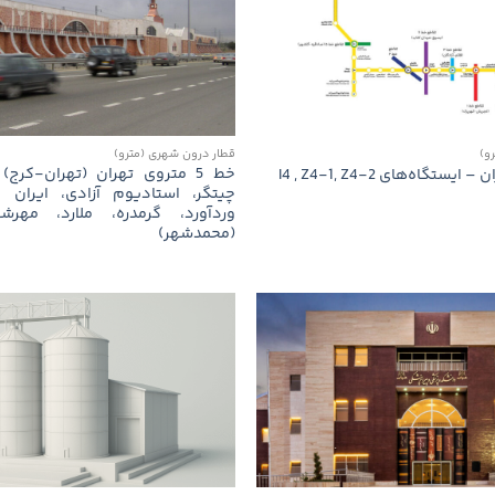
و)
قطار درون شهری (مترو)
خط 5 متروی تهران (تهران-کرج
چیتگر، استادیوم آزادی، ایران خ
وردآورد، گرمدره، ملارد، مهرش
(محمدشهر)