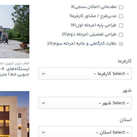
مقدماتی (امکان سنجی)
3
مدیرطرح / مشاور كارفرما
1
طراحی پایه (مرحله اول)
16
طراحی تفصیلی (مرحله دوم)
21
نظارت كارگاهی و عالیه (مرحله سوم)
22
کارفرما
قطار درون شهری (متر
جنوبی خط 1 متروی تهران
شهر
استان