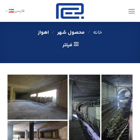
Ski
t
فارسی
conten
خانه
/
محصول شهر
/
اهواز
فیلتر