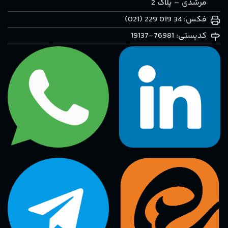
مرشدی – پلاک 2
فکس: 34 019 229 (021)
کدپستی: 76981-19137