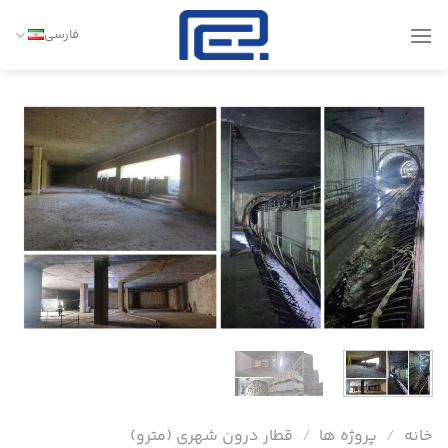
Ski
t
فارسی
conten
خانه
/
پروژه ها
/
قطار درون شهری (مترو)