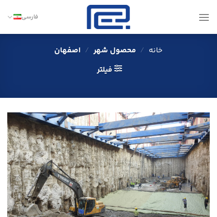
Ski
t
فارسی
conten
خانه
/
محصول شهر
/
اصفهان
فیلتر