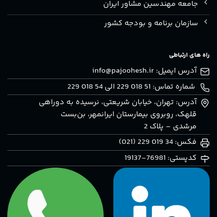
جامعه مهندسین مشاور ایران
سازمان برنامه و بودجه کشور
راه های ارتباطی
آدرس ایمیل:
info@pajoohesh.ir
شماره تماس: 51 018 229 الی 54 018 229
آدرس: تهران، خيابان شريعتی، نرسيده به دوراهی
قلهک، روبروی بيمارستان ايرانمهر، بن‌بست
مرشدی – پلاک 2
فکس: 34 019 229 (021)
کدپستی: 76981-19137