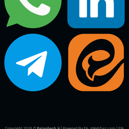
Copyright 2026 ©
Pajoohesh.ir
| Powered By FA:
IrWebSaz.com
| EN: