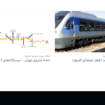
و)
قطار درون شهری (مترو)
(قطار حومه‌ای گلبهار)
خط 4 متروی تهران – ایستگاه‌های I4 , Z4-1, Z4-2