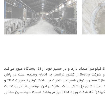
خط 2 متروی اصفهان از ایستگاه شهدای خمینی شهر تا دارک از غرب تا شرق شهر اصفهان به طول 25 کیلومتر امتداد دارد و در مسیر خود از 23 ایستگاه عبور می‌کند
مطالعات فاز یک این خط توسط مهندسین مشاور پژوهش در مشارکت با مهندسین مشاور مترا و شرکت Systra از کشور فرانسه به انجام رسیده است در پایان
مطالعات و طراحی فاز یک جهت تسریع در بهره‌برداری، خط به سه بخش مجزا تقسیم گردید و طراحی فاز 2 مسیر و تونل همچنین نظارت بر ساخت تونل (بصورت TBM و
انی خط از ایستگاه H2 (کهندژ) تا ایستگاه ابن سینا (O2) بر عهده مهندسین مشاور پژوهش است. علاوه بر این موضوع طراحی و نظارت
در هواکش‌ها و ابنیه واقع در مسیر لینک ارتباطی خطوط یک و دو با روش NATM) و ایستگاه H2 (کهندژ) که شفت ورود TBM نیز می‌باشد توسط مهندسین مشاور