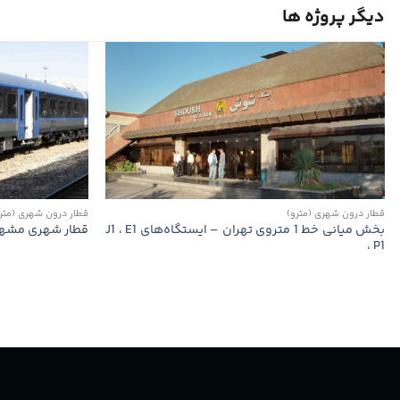
دیگر پروژه ها
قطار درون شهری (مترو)
قطار درون شهری (متر
بخش میانی خط 1 متروی تهران – ایستگاه‌های J1 ، E1
قطار شهری مشهد 
، P1