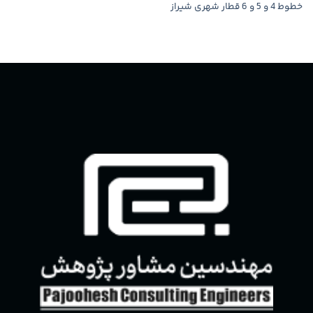
خطوط 4 و 5 و 6 قطار شهری شیراز