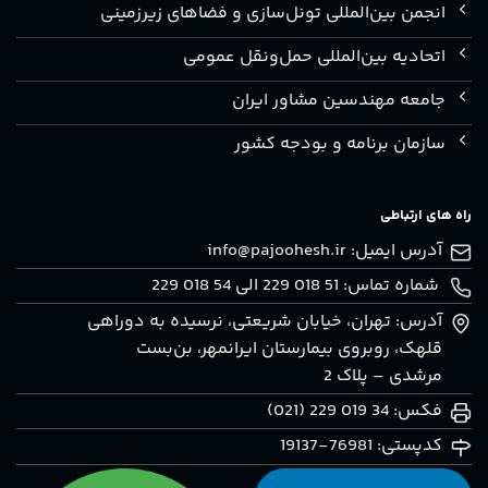
انجمن بین‌المللی تونل‌سازی و فضاهای زیرزمینی
اتحادیه بین‌المللی حمل‌ونقل عمومی
جامعه مهندسین مشاور ایران
سازمان برنامه و بودجه کشور
راه های ارتباطی
آدرس ایمیل:
info@pajoohesh.ir
شماره تماس: 51 018 229 الی 54 018 229
آدرس: تهران، خيابان شريعتی، نرسيده به دوراهی
قلهک، روبروی بيمارستان ايرانمهر، بن‌بست
مرشدی – پلاک 2
فکس: 34 019 229 (021)
کدپستی: 76981-19137