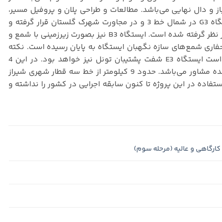
ز و دال نهایی می‌باشد. مطالعات و طراحی پلان و پروفیل مسیر،
سازه تونل و سه ایستگاه B3 و G3 و E3 نیز به مهندسین مشاور پژوهش واگذار شده است. ایستگاه G3 در شمال خط 3 و در مجاورت شهرک گلستان قرار گرفته و
دارای بالاترین تقاضای سفر در خط 3 می‌باشد. همچنین این ایستگاه، بعنوان شفت ورود TBM نیز در نظر گرفته شده است. ایستگاه B3 نیز بصورت زیرزمینی با شمع و
ه باز (شمع و استرات) بوده و حفاری شمع‌های سازه نگهبان ایستگاه به پایان رسیده است. نکته
مهم در طرح این ایستگاه استفاده از الگوی گودال باغچه در طراحی معماری می‌باشد. لازم بذکر است ایستگاه E3 شفت پشتیبان تونل نیز خواهد بود. در این 4
ایستگاه (با احتساب ایستگاه A3) و ۱۰ کیلومتر تونل خط ۳، نظارت بر عملیات ساخت پروژه نیز بر عهده مشاور می‌باشد. حدود 9 کیلومتر از خط سه قطار شهری شیراز
با استفاده از TBM با قطر تمام شده 8/43 متر حفاری و اجرا می‌گردد. TBM مورد استفاده در این پروژه تا کنون سابقه اجرایی در کشور را نداشته و
كارگاهی و عالیه (مرحله سوم)