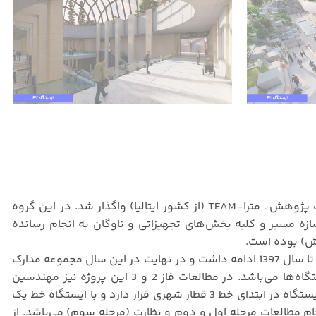
مطالعات مرحله اول خط 3 قطار شهری شیراز (شامل 8 ایستگاه زیرزمینی) در سال 1393 به مشارکت پژوهش ـ مترا-TEAM (از کشور ایتالیا) واگذار شد. در این گروه
ه مسیر و کلیه بخش‌های تجهیزاتی و ناوگان به انجام رسانده
این قرارداد با توجه به روند تصویب پلان و پروفیل مسیر و ارائه گزینه‌های متعدد در پلان و پروفیل تا سال 1397 ادامه داشت و در نهایت در این سال مجموعه مدارک
مطالعات مرحله اول، به تصویب کارفرما رسید. در حال حاضر این پروژه در حال ساخت مسیر و ایستگاه‌ها می‌باشد. در مطالعات فاز 2 و 3 این پروژه نیز مهندسین
مشاور پژوهش حضور دارد. ایستگاه A3 در میدان میرزای شیرازی شهر شیراز واقع شده است، این ایستگاه در ابتدای خط 3 قطار شهری قرار دارد و با ایستگاه خط یک
 مطالعات مرحله اول و دوم و نظارت (مرحله سوم) می‌باشد. از