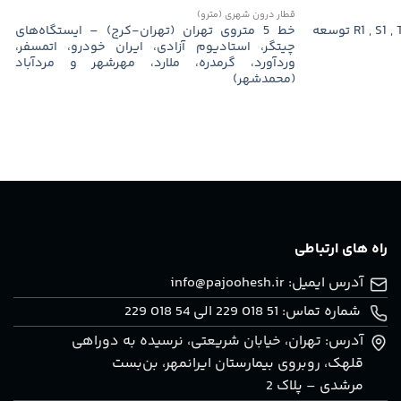
قطار درون شهری (مترو)
ایستگاه‌های R1 , S1 , T1 , U1 , V1 , W1 , X1 , Y1 توسعه
خط 5 متروی تهران (تهران-کرج) – ایستگاه‌های
چیتگر، استادیوم آزادی، ایران خودرو، اتمسفر،
وردآورد، گرمدره، ملارد، مهرشهر و مردآباد
(محمدشهر)
راه های ارتباطی
آدرس ایمیل:
info@pajoohesh.ir
شماره تماس: 51 018 229 الی 54 018 229
آدرس: تهران، خيابان شريعتی، نرسيده به دوراهی
قلهک، روبروی بيمارستان ايرانمهر، بن‌بست
مرشدی – پلاک 2