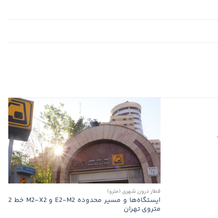
قطار درون شهری (مترو)
ایستگاه‌ها و مسیر محدوده E2-M2 و M2-X2 خط 2
متروی تهران