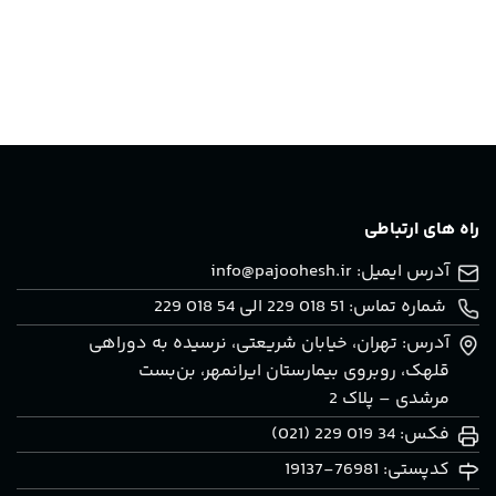
راه های ارتباطی
آدرس ایمیل:
info@pajoohesh.ir
شماره تماس: 51 018 229 الی 54 018 229
آدرس: تهران، خيابان شريعتی، نرسيده به دوراهی
قلهک، روبروی بيمارستان ايرانمهر، بن‌بست
مرشدی – پلاک 2
فکس: 34 019 229 (021)
کدپستی: 76981-19137