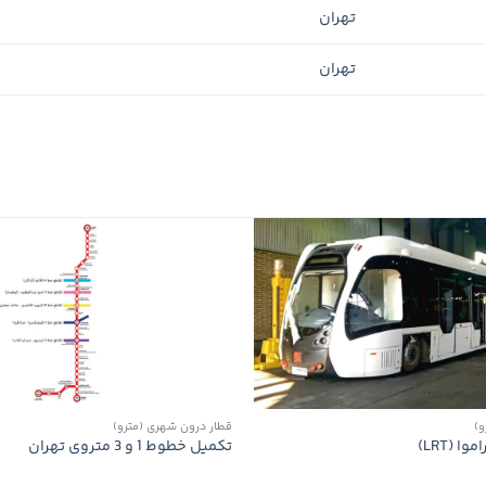
تهران
تهران
و)
قطار درون شهری (مترو)
 (LRT)
تکمیل خطوط 1 و 3 متروی تهران