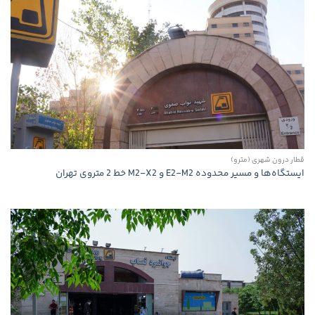
قطار درون شهری (مترو)
ایستگاه‌ها و مسیر محدوده E2-M2 و M2-X2 خط 2 متروی تهران