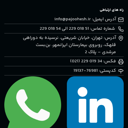
راه های ارتباطی
آدرس ایمیل:
info@pajoohesh.ir
شماره تماس: 51 018 229 الی 54 018 229
آدرس: تهران، خيابان شريعتی، نرسيده به دوراهی
قلهک، روبروی بيمارستان ايرانمهر، بن‌بست
مرشدی – پلاک 2
فکس: 34 019 229 (021)
کدپستی: 76981-19137