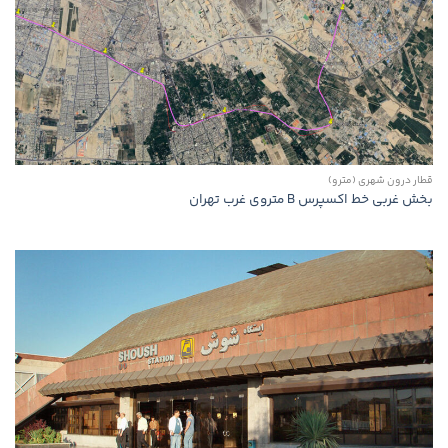
قطار درون شهری (مترو)
بخش غربی خط اکسپرس B متروی غرب تهران