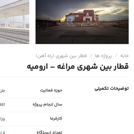
خانه
/
پروژه ها
/
قطار بین شهری (راه آهن)
قطار بین شهری مراغه – ارومیه
توضیحات تکمیلی
حوزه فعالیت
طرا
سال انجام پروژه
381
کارفرما
وزا
تعداد ایستگاه
4 ایستگاه