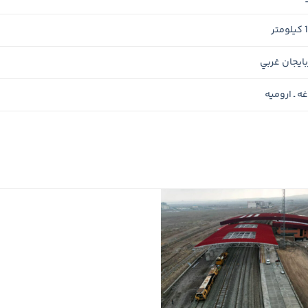
تر
بايجان غربي
ه ـ اروميه