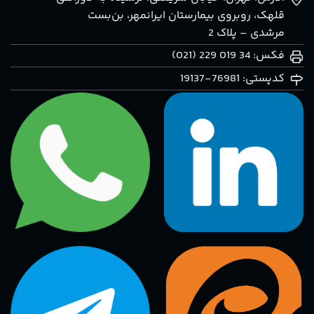
قلهک، روبروی بيمارستان ايرانمهر، بن‌بست
مرشدی – پلاک 2
فکس: 34 019 229 (021)
کدپستی: 76981-19137