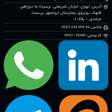
آدرس: تهران، خيابان شريعتی، نرسيده به دوراهی
قلهک، روبروی بيمارستان ايرانمهر، بن‌بست
مرشدی – پلاک 2
فکس: 34 019 229 (021)
کدپستی: 76981-19137