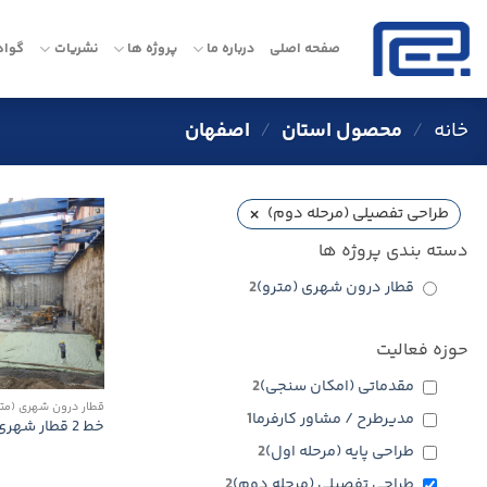
Ski
t
صفحه اصلی
درباره ما
پروژه ها
نشریات
گواه
conten
خانه
/
محصول استان
/
اصفهان
×
طراحی تفصیلی (مرحله دوم)
دسته بندی پروژه ها
قطار درون شهری (مترو)
2
حوزه فعالیت
مقدماتی (امکان سنجی)
2
قطار درون شهری (متر
مدیرطرح / مشاور كارفرما
1
خط 2 قطار شهری اصفهان
طراحی پایه (مرحله اول)
2
طراحی تفصیلی (مرحله دوم)
2