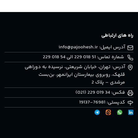
راه های ارتباطی
آدرس ایمیل:
info@pajoohesh.ir
شماره تماس: 51 018 229 الی 54 018 229
آدرس: تهران، خيابان شريعتی، نرسيده به دوراهی
قلهک، روبروی بيمارستان ايرانمهر، بن‌بست
مرشدی – پلاک 2
فکس: 34 019 229 (021)
کدپستی: 76981-19137