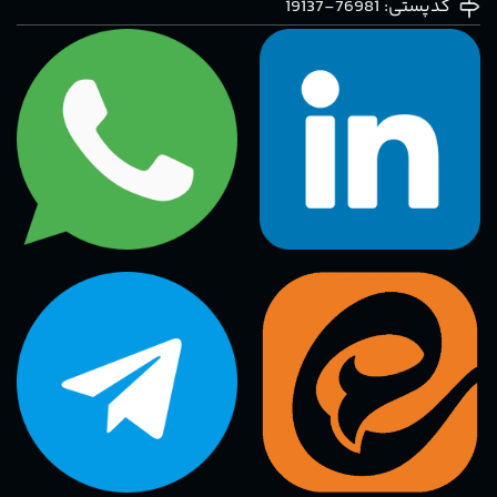
کدپستی: 76981-19137