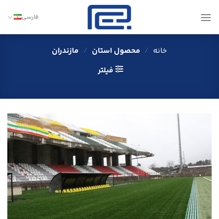
Ski
t
فارسی
conten
خانه
/
محصول استان
/
مازندران
فیلتر