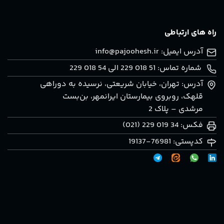
راه های ارتباطی
آدرس ایمیل:
info@pajoohesh.ir
شماره تماس: 51 018 229 الی 54 018 229
آدرس: تهران، خيابان شريعتی، نرسيده به دوراهی
قلهک، روبروی بيمارستان ايرانمهر، بن‌بست
مرشدی – پلاک 2
فکس: 34 019 229 (021)
کدپستی: 76981-19137